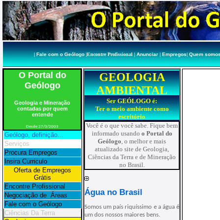
|
Fale com o Geólogo
|
Encontre Profissional
|
Anunciar
|
Empregos
|
Quem somo
O Portal do
GEOLOGIA
Geólogo
AMBIENTAL
Ser GEÓLOGO é:
Geologia e Mineração
Ter o meio ambiente como
contadas por quem
entende
escritório
Você é o que você sabe. Fique bem
Desde 27/3/2003
informado usando
o Portal do
Geólogo, definição...
Geólogo
, o melhor e mais
Serviços
atualizado site de Geologia,
Procura Empregos
Ciências da Terra e de Mineração
Insira Curriculo
no Brasil.
Oferta de Empregos
Grátis
Encontre Profissional
Água no Brasil
Negociação de Áreas
Fale com o Geólogo
Somos um país riquíssimo e a água é
Ciências Da Terra
um dos nossos maiores bens.