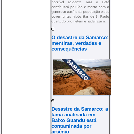
horrível acidente, mas o Tietê
continuará poluído e morto com o
generoso auxílio da população e dos
governantes hipócritas de S. Paulo
que tudo prometem e nada fazem...
O desastre da Samarco:
mentiras, verdades e
consequências
Desastre da Samarco: a
lama analisada em
Baixo Guandu está
contaminada por
arsênio