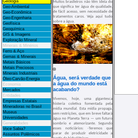
Geologia
Muitos brasileiros não têm ideia do
Geo-Ambiental
que significa ter água de qualidade,
de fácil acesso, sem necessidade de
Geo-Econômica
tratamentos caros. Veja aqui tudo
Geo-Engenharia
sobre a água.
Geofísica
Geoquímica
GIS
& Imagens
Exploração Mineral
Minerais & Minérios
Ferro & Aço
Gemas & Minerais
Metais Básicos
Metais Preciosos
Minerais Industriais
Água, será verdade que
Óleo-Carvão-Energia
a água do mundo está
Economia
acabando?
Mercados
Entidades
Vivemos, hoje, uma gigantesca
Empresas Estatais
histeria coletiva fomentada pela
Mineradoras no Brasil
mídia mundial. Esta mídia propaga,
Museus
sem restrições, que em breve faltará
Universidades
água no Planeta Terra — um futuro
Generalidades
sombrio e atemorizante. Segundo
Voce Sabia?
esses noticiários: -Teremos que
parar de produzir eletricidade a
Assuntos Polêmicos