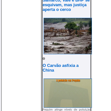
esquivam, mas justiça
aperta o cerco
O Carvão asfixia a
China
Pequim atinge níveis de poluição