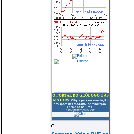
O PORTAL DO GEÓLOGO E AS
MAJORS
-
Clique para ver
a evolução
das ações das MAJORS de mineração
operando no Brasil
Fonte finance.yahoo.com
Samarco, Vale e BHP se