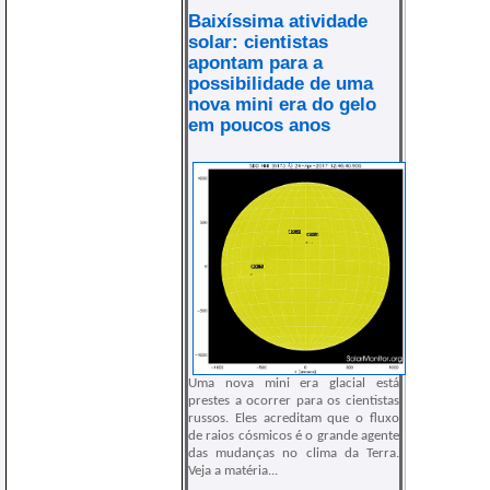
Baixíssima atividade
solar: cientistas
apontam para a
possibilidade de uma
nova mini era do gelo
em poucos anos
Uma nova mini era glacial está
prestes a ocorrer para os cientistas
russos. Eles acreditam que o fluxo
de raios cósmicos é o grande agente
das mudanças no clima da Terra.
Veja a matéria...