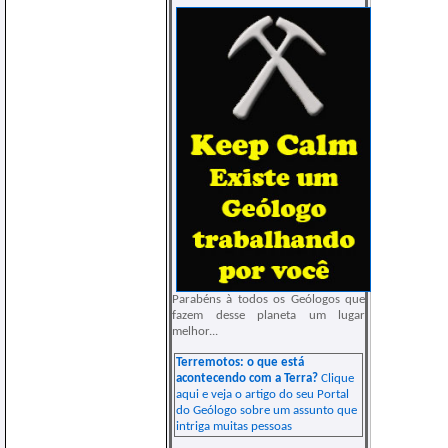
Parabéns à todos os Geólogos que
fazem desse planeta um lugar
melhor...
Terremotos: o que está
acontecendo com a Terra?
Clique
aqui e veja o artigo do seu Portal
do Geólogo sobre um assunto que
intriga muitas pessoas