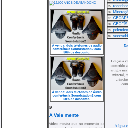
34 :
reconhec
35 :
Mineraçã
36 :
GEOAR
37 :
GEOFÍS
38 :
polemic
39 :
vocesab
40 :
À venda: dois telefones de áudio
De
conferência Soundstation2 com
50% de desconto.
Graças a v
conteúdo ab
artigos nas
mineral, 
ciência
comu
À venda: dois telefones de áudio
conferência Soundstation2 com
50% de desconto.
A Vale mente
Vídeo mostra que no momento da
A água e