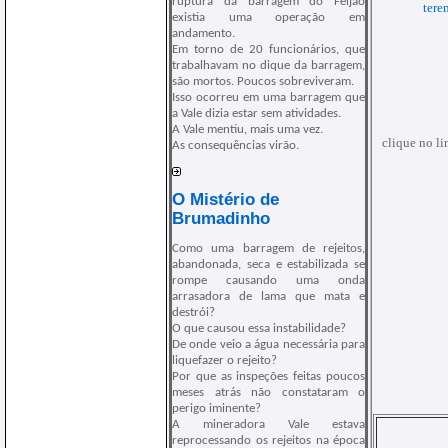
ruptura da barragem do Feijão
tere
existia uma operação em
andamento.
Em torno de 20 funcionários, que
trabalhavam no dique da barragem,
são mortos. Poucos sobreviveram.
Isso ocorreu em uma barragem que
a Vale dizia estar sem atividades.
A Vale mentiu, mais uma vez.
clique no li
As consequências virão.
O Mistério de
Brumadinho
Como uma barragem de rejeitos,
abandonada, seca e estabilizada se
rompe causando uma onda
arrasadora de lama que mata e
destrói?
O que causou essa instabilidade?
De onde veio a água necessária para
liquefazer o rejeito?
Por que as inspeções feitas poucos
meses atrás não constataram o
perigo iminente?
A mineradora Vale estava
reprocessando os rejeitos na época