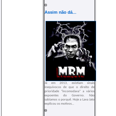
Assim não dá...
Já em 2013, existiam sinais
inequívocos de que o direito de
prioridade “incomodava” a vários
expoentes do Governo. Não
sabíamos o porquê. Hoje a Lava Jato
explicou os motivos...