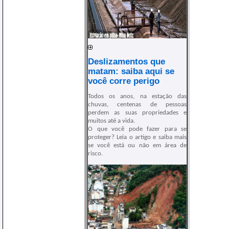
Deslizamentos que
matam: saiba aqui se
você corre perigo
Todos os anos, na estação das
chuvas, centenas de pessoas
perdem as suas propriedades e
muitos até a vida.
O que você pode fazer para se
proteger? Leia o artigo e saiba mais
se você está ou não em área de
risco.