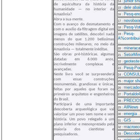
junior s
14 :
de aquicultura da história da
dele ab
15 :
humanidade — no interior da
Pesq-enc
Amazônia?
16 :
Abra a sua mente.
novoboo
17 :
Com o avanço do desmatamento e
Pesq-Vo
18 :
com o auxílio da filtragem digital em
Pesq-
imagens de satélites, descobri nada
19 :
A%contrib
menos do que 1.200 belíssimas
...
construções milenares, no meio da
mineraca
20 :
Amazônia — totalmente inéditas.
SetorMin
São obras pré-históricas, algumas
21 :
datadas em 6.000 anos,
geotest
22 :
incrivelmente complexas e
Pesq-Po
23 :
avançadas.
CONSU
Neste livro você se surpreenderá
24 :
com essas construções
major s
25 :
monumentais, grandiosas e únicas,
mercad
26 :
feitas por aqueles que foram os
Portald
primeiros arquitetos e engenheiros
27 :
do Brasil.
PRECI
28 :
Participará de uma importante
AllNews
29 :
descoberta arqueológica que vai
energia
valorizar um povo sem nome e sem
30 :
..
história. Um povo relegado a um
GIS
31 :
...
plano inferior e menosprezado pela
macroec
32 :
maioria dos cientistas e
Descobe
33 :
pesquisadores.
minierag