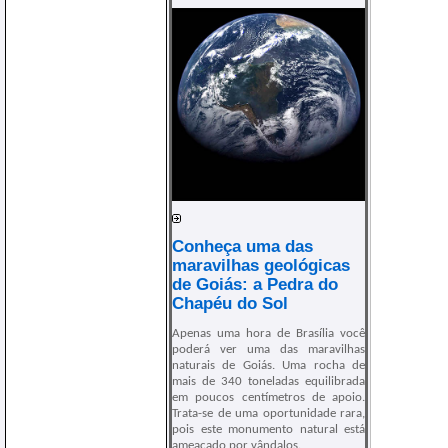
Conheça uma das
maravilhas geológicas
de Goiás: a Pedra do
Chapéu do Sol
Apenas uma hora de Brasília você
poderá ver uma das maravilhas
naturais de Goiás. Uma rocha de
mais de 340 toneladas equilibrada
em poucos centímetros de apoio.
Trata-se de uma oportunidade rara,
pois este monumento natural está
ameaçado por vândalos.