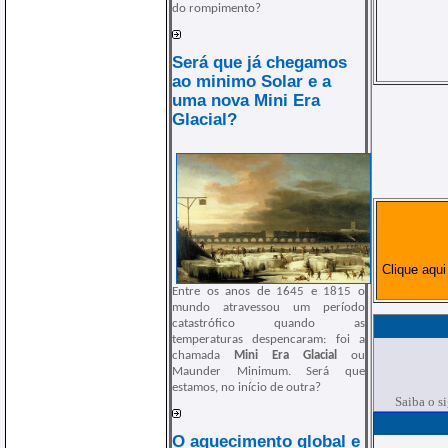
do rompimento?
Será que já chegamos
ao minimo Solar e a
uma nova Mini Era
Glacial?
Clique aqu
Entre os anos de 1645 e 1815 o
mundo atravessou um período
catastrófico quando as
temperaturas despencaram: foi a
chamada
Mini Era Glacial
ou
Maunder Minimum. Será que
estamos, no início de outra?
Saiba o s
O aquecimento global e