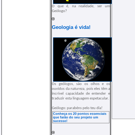
O que é, na realidade, ser um
Geólogo?
Geologia é vida!
Os geólogos, são os olhos e os
ouvidos da natureza, pois eles têm a
incrível capacidade de entender e
traduzir esta linguagem espetacular.
Geólogo: parabéns pelo teu dia!
Conheça os 20 pontos essenciais
que farão do seu projeto um
sucesso!