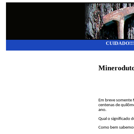
CUIDADO!!!
Minerodutos
Em breve somente M
centenas de quilôme
ano.
Qual o significado d
Como bem sabemos o