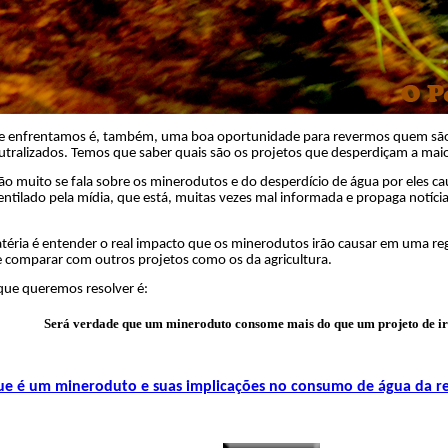
 que enfrentamos é, também, uma boa oportunidade para revermos quem sã
utralizados. Temos que saber quais são os projetos que desperdiçam a maio
o muito se fala sobre os minerodutos e do desperdício de água por eles c
ntilado pela mídia, que está, muitas vezes mal informada e propaga notíci
téria é entender o real impacto que os minerodutos irão causar em uma reg
e comparar com outros projetos como os da agricultura.
que queremos resolver é:
Será verdade que um mineroduto consome mais do que um projeto de i
e é um mineroduto e suas implicações no consumo de água da r