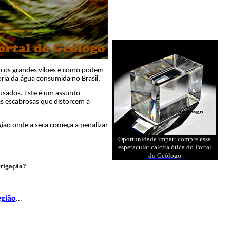
o os grandes vilões e como podem
ria da água consumida no Brasil.
ausados. Este é um assunto
as escabrosas que distorcem a
ião onde a seca começa a penalizar
Oportunidade ímpar: compre essa
espetacular calcita ótica do Portal
do Geólogo
rrigação?
egião
...