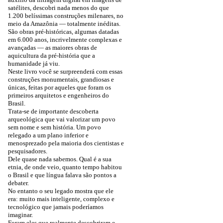
satélites, descobri nada menos do que
1.200 belíssimas construções milenares, no
meio da Amazônia — totalmente inéditas.
São obras pré-históricas, algumas datadas
em 6.000 anos, incrivelmente complexas e
avançadas — as maiores obras de
aquicultura da pré-história que a
humanidade já viu.
Neste livro você se surpreenderá com essas
construções monumentais, grandiosas e
únicas, feitas por aqueles que foram os
primeiros arquitetos e engenheiros do
Brasil.
Trata-se de importante descoberta
arqueológica que vai valorizar um povo
sem nome e sem história. Um povo
relegado a um plano inferior e
menosprezado pela maioria dos cientistas e
pesquisadores.
Dele quase nada sabemos. Qual é a sua
etnia, de onde veio, quanto tempo habitou
o Brasil e que língua falava são pontos a
debater.
No entanto o seu legado mostra que ele
era: muito mais inteligente, complexo e
tecnológico que jamais poderíamos
imaginar.
Foram eles que realmente descobriram e