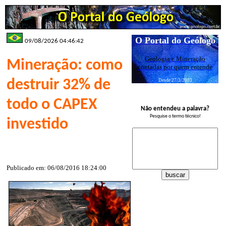
O Portal do Geólogo
09/08/2026 04:46:42
Geologia e Mineração
Mineração: como
contadas por quem entende
destruir 32% de
Desde 27/3/2003
todo o CAPEX
Não entendeu a palavra?
Pesquise o termo técnico!
investido
Publicado em: 06/08/2016 18:24:00