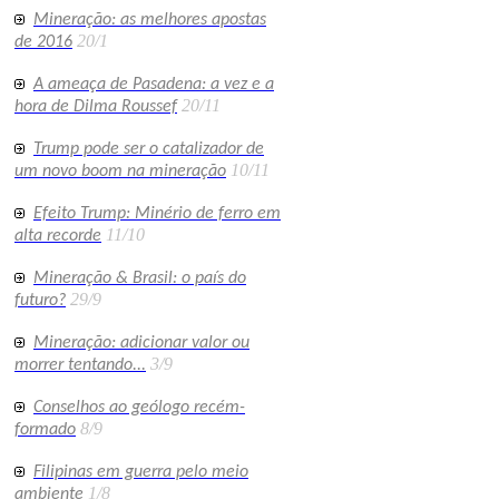
Mineração: as melhores apostas
20/1
de 2016
A ameaça de Pasadena: a vez e a
20/11
hora de Dilma Roussef
Trump pode ser o catalizador de
10/11
um novo boom na mineração
Efeito Trump: Minério de ferro em
11/10
alta recorde
Mineração & Brasil: o país do
29/9
futuro?
Mineração: adicionar valor ou
3/9
morrer tentando...
Conselhos ao geólogo recém-
8/9
formado
Filipinas em guerra pelo meio
1/8
ambiente