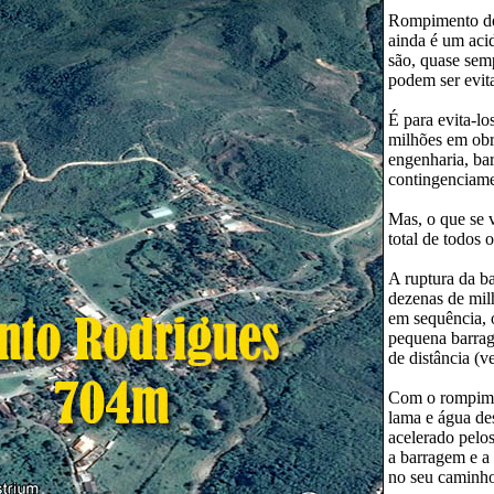
Rompimento de 
ainda é um aci
são, quase sem
podem ser evit
É para evita-lo
milhões em obr
engenharia, bar
contingenciame
Mas, o que se 
total de todos 
A ruptura da b
dezenas de mil
em sequência,
pequena barrag
de distância (v
Com o rompime
lama e água des
acelerado pelos
a barragem e a
no seu caminho