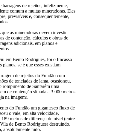
barragens de rejeitos, infelizmente,
dente comum a muitas mineradoras. Eles
pre, previsíveis e, consequentemente,
ados.
s que as mineradoras devem investir
as de contenção, cálculos e obras de
ragens adicionais, em planos e
ntos.
viu em Bento Rodrigues, foi o fracasso
os planos, se é que esses existiam.
arragem de rejeitos do Fundão com
hões de toneladas de lama, ocasionou,
 o rompimento de Santarém uma
em de contenção situada a 3.000 metros
eja na imagem).
nto do Fundão um gigantesco fluxo de
ceu o vale, em alta velocidade,
 189 metros de diferença de nível (entre
 Vila de Bento Rodrigues) destruindo,
, absolutamente tudo.