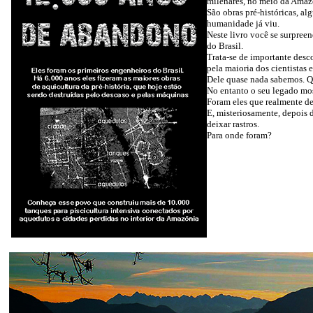
milenares, no meio da Amaz
São obras pré-históricas, a
humanidade já viu.
Neste livro você se surpree
do Brasil.
Trata-se de importante desc
pela maioria dos cientistas 
Dele quase nada sabemos. Qu
No entanto o seu legado mos
Foram eles que realmente de
E, misteriosamente, depois 
deixar rastros.
Para onde foram?