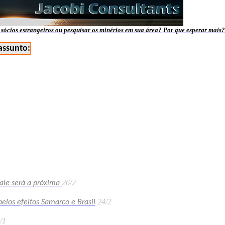
sócios estrangeiros ou pesquisar os minérios em sua área?
Por que esperar mais?
assunto:
26/2
ale será a próxima
24/2
elos efeitos Samarco e Brasil
/1