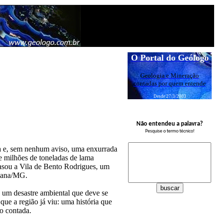
O Portal do Geólogo
Geologia e Mineração
contadas por quem entende
Desde 27/3/2003
Não entendeu a palavra?
Pesquise o termo técnico!
ra e, sem nenhum aviso, uma enxurrada
 milhões de toneladas de lama
rasou a Vila de Bento Rodrigues, um
riana/MG.
e um desastre ambiental que deve se
que a região já viu: uma história que
o contada.