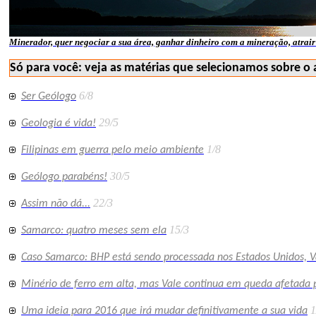
Minerador, quer negociar a sua área, ganhar dinheiro com a mineração, atrair 
Só para você: veja as matérias que selecionamos sobre o 
6/8
Ser Geólogo
29/5
Geologia é vida!
1/8
Filipinas em guerra pelo meio ambiente
30/5
Geólogo parabéns!
22/3
Assim não dá...
15/3
Samarco: quatro meses sem ela
Caso Samarco: BHP está sendo processada nos Estados Unidos, V
Minério de ferro em alta, mas Vale continua em queda afetada p
1
Uma ideia para 2016 que irá mudar definitivamente a sua vida