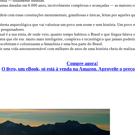
ônia — totalmente inéditas.
lgumas datadas em 6.000 anos, incrivelmente complexas e avançadas — as maiores ob
nderá com essas construções monumentais, grandiosas e únicas, feitas por aqueles qu
oberta arqueológica que vai valorizar um povo sem nome e sem história. Um povo 
e pesquisadores.
al é a sua etnia, de onde veio, quanto tempo habitou o Brasil e que língua falava s
tra que ele era: muito mais inteligente, complexo e tecnológico que jamais poderí
scobriram e colonizaram a Amazônia e uma boa parte do Brasil.
de uma vida autossustentável com milhares de anos de uma história cheia de reali
Compre agora!
O livro, um eBook, só está à venda na Amazon. Aproveite o preç