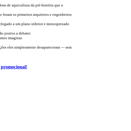
ras de aquicultura da pré-história que a
e foram os primeiros arquitetos e engenheiros
relegado a um plano inferior e menosprezado
ão pontos a debater.
amos imaginar.
zações eles simplesmente desapareceram — sem
o promocional!