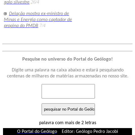
26/4
galo silvestre
Delação mostra ex-ministro de
Minas e Energia como captador de
7/4
propina do PMDB
Pesquise no universo do Portal do Geólogo!
Digite uma palavra na caixa abaixo e estará pesquisando
centenas de milhares de matérias armazenadas no nosso site.
palavra com mais de 2 letras
O Portal do Geólogo
Editor: Geólogo Pedro Jacobi