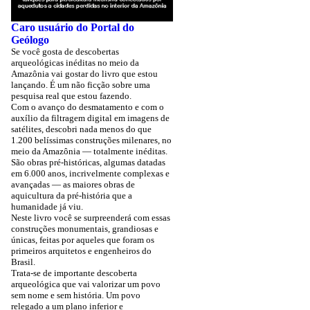
Caro usuário do Portal do
Geólogo
Se você gosta de descobertas
arqueológicas inéditas no meio da
Amazônia vai gostar do livro que estou
lançando. É um não ficção sobre uma
pesquisa real que estou fazendo.
Com o avanço do desmatamento e com o
auxílio da filtragem digital em imagens de
satélites, descobri nada menos do que
1.200 belíssimas construções milenares, no
meio da Amazônia — totalmente inéditas.
São obras pré-históricas, algumas datadas
em 6.000 anos, incrivelmente complexas e
avançadas — as maiores obras de
aquicultura da pré-história que a
humanidade já viu.
Neste livro você se surpreenderá com essas
construções monumentais, grandiosas e
únicas, feitas por aqueles que foram os
primeiros arquitetos e engenheiros do
Brasil.
Trata-se de importante descoberta
arqueológica que vai valorizar um povo
sem nome e sem história. Um povo
relegado a um plano inferior e