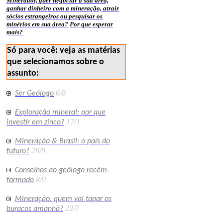
Minerador, quer negociar a sua área,
ganhar dinheiro com a mineração, atrair
sócios estrangeiros ou pesquisar os
minérios em sua área?
Por que esperar
mais?
Só para você: veja as matérias
que selecionamos sobre o
assunto:
6/8
Ser Geólogo
Exploração mineral: por que
17/1
investir em zinco?
Mineração & Brasil: o país do
29/9
futuro?
Conselhos ao geólogo recém-
8/9
formado
Mineração: quem vai tapar os
22/7
buracos amanhã?