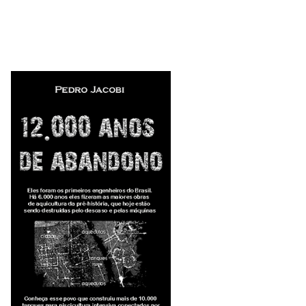
geologia minex vocesabia polemicos
439