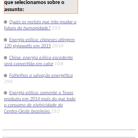
que selecionamos sobre o
assunto:
Quais os metais que irão mudar o
23/3
futuro da humanidade?
Energia eólica: chineses atingem
20/10
120 gigawatts em 2015
China: energia eólica excedente
10/8
será convertida em calor
Folhelhos a salvação energética
29/6
Energia eólica: somente o Texas
produziu em 2014 mais do que todo
o consumo de eletricidade do
23/2
Centro-Oeste brasileiro