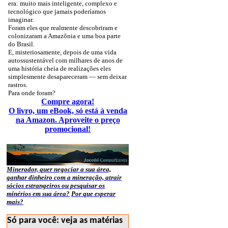
era: muito mais inteligente, complexo e
tecnológico que jamais poderíamos
imaginar.
Foram eles que realmente descobriram e
colonizaram a Amazônia e uma boa parte
do Brasil.
E, misteriosamente, depois de uma vida
autossustentável com milhares de anos de
uma história cheia de realizações eles
simplesmente desapareceram — sem deixar
rastros.
Para onde foram?
Compre agora!
O livro, um eBook, só está à venda
na Amazon. Aproveite o preço
promocional!
Minerador, quer negociar a sua área,
ganhar dinheiro com a mineração, atrair
sócios estrangeiros ou pesquisar os
minérios em sua área?
Por que esperar
mais?
Só para você: veja as matérias