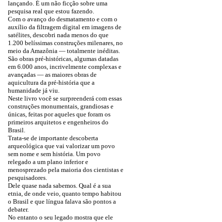
lançando. É um não ficção sobre uma
pesquisa real que estou fazendo.
Com o avanço do desmatamento e com o
auxílio da filtragem digital em imagens de
satélites, descobri nada menos do que
1.200 belíssimas construções milenares, no
meio da Amazônia — totalmente inéditas.
São obras pré-históricas, algumas datadas
em 6.000 anos, incrivelmente complexas e
avançadas — as maiores obras de
aquicultura da pré-história que a
humanidade já viu.
Neste livro você se surpreenderá com essas
construções monumentais, grandiosas e
únicas, feitas por aqueles que foram os
primeiros arquitetos e engenheiros do
Brasil.
Trata-se de importante descoberta
arqueológica que vai valorizar um povo
sem nome e sem história. Um povo
relegado a um plano inferior e
menosprezado pela maioria dos cientistas e
pesquisadores.
Dele quase nada sabemos. Qual é a sua
etnia, de onde veio, quanto tempo habitou
o Brasil e que língua falava são pontos a
debater.
No entanto o seu legado mostra que ele